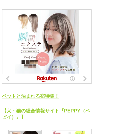
ペットと泊まれる宿特集！
【犬・猫の総合情報サイト『PEPPY（ペ
ピイ）』】