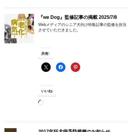
込
み
中…
『we Dog』監修記事の掲載 2025/7/8
Webメディアのシニア犬向け特集記事の監修を担当
させていただきました。
共有:
いいね:
読
み
込
み
中…
2017年狂犬病予防接種のお知らせ