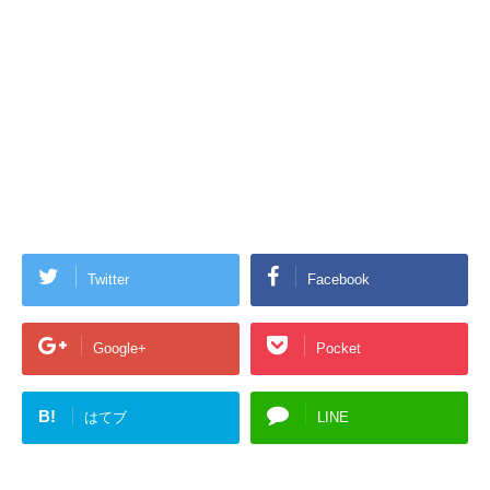
Twitter
Facebook
Google+
Pocket
B!
はてブ
LINE