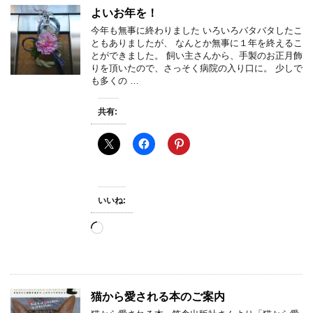
中…
よいお年を！
今年も無事に終わりました いろいろバタバタしたこ
ともありましたが、 なんとか無事に１年を終えるこ
とができました。 飼い主さんから、手製のお正月飾
りを頂いたので、さっそく病院の入り口に。 少しで
も多くの …
共有:
いいね:
読
み
込
み
中…
猫から愛される本のご案内