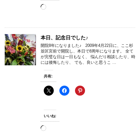
読
み
込
み
中…
本日、記念日でした♪
開院8年になりました♪ 2009年4月22日に、ここ杉
並区宮前で開院し、本日で8周年になります。 全て
が完璧な日は一日もなく、 悩んだり相談したり、時
には後悔したり、 でも、良いと思うこ …
共有:
いいね:
読
み