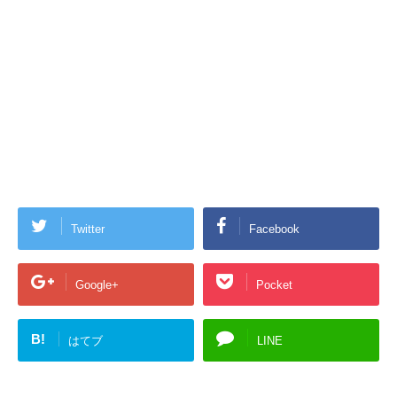
Twitter
Facebook
Google+
Pocket
B!
はてブ
LINE