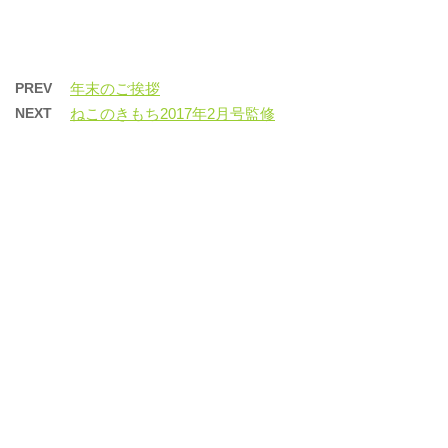
み
込
み
中…
PREV
年末のご挨拶
NEXT
ねこのきもち2017年2月号監修