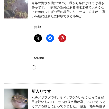
今年の海水水槽について 秋から冬にかけては磯も
静かです。 病院の受付にある海水水槽で大きくな
った魚は少しずつ元の場所にリリースしますが、 寒
い時期には新たに採取できる小魚が …
共有:
いいね:
読
み
込
み
中…
新入りです
ハチノジフグです♪ ミドリフグがいなくなってまだ
日は浅いものの、 やっぱり水槽が寂しいのでさっそ
くフグを探しに行ってきました。 最近、熱帯魚屋さ