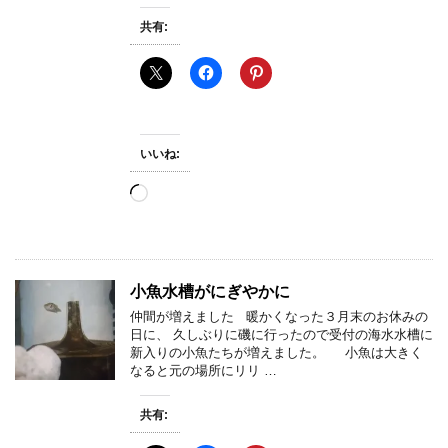
共有:
いいね:
読
み
込
み
中…
小魚水槽がにぎやかに
仲間が増えました 暖かくなった３月末のお休みの
日に、 久しぶりに磯に行ったので受付の海水水槽に
新入りの小魚たちが増えました。 小魚は大きく
なると元の場所にリリ …
共有: