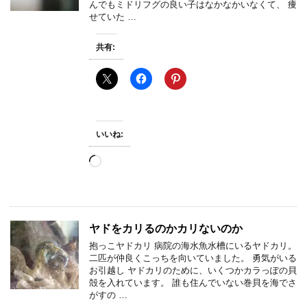
んでもミドリフグの良い子はなかなかいなくて、 痩
せていた …
共有:
いいね:
読
み
込
み
中…
ヤドをカリるのかカリないのか
抱っこヤドカリ 病院の海水魚水槽にいるヤドカリ。
二匹が仲良くこっちを向いていました。 勇気がいる
お引越し ヤドカリのために、いくつかカラっぽの貝
殻を入れています。 誰も住んでいない巻貝を海でさ
がすの …