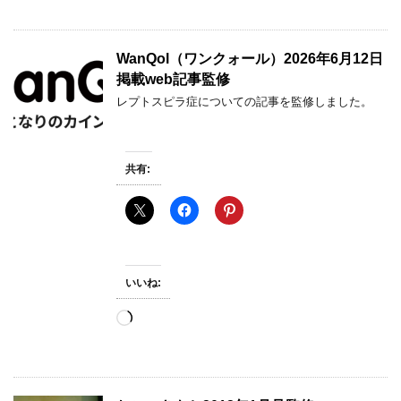
込
み
中…
WanQol（ワンクォール）2026年6月12日
掲載web記事監修
レプトスピラ症についての記事を監修しました。
共有:
いいね:
読
み
込
み
中…