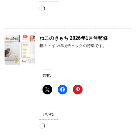
読
み
込
み
中…
ねこのきもち 2026年1月号監修
猫のトイレ環境チェックの特集です。
共有:
いいね:
読
み