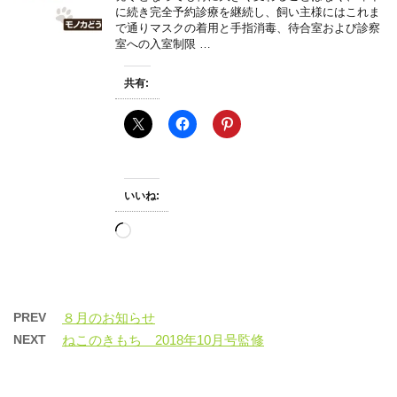
に続き完全予約診療を継続し、飼い主様にはこれま
で通りマスクの着用と手指消毒、待合室および診察
室への入室制限 …
共有:
いいね:
読
み
込
み
中…
PREV
８月のお知らせ
NEXT
ねこのきもち 2018年10月号監修