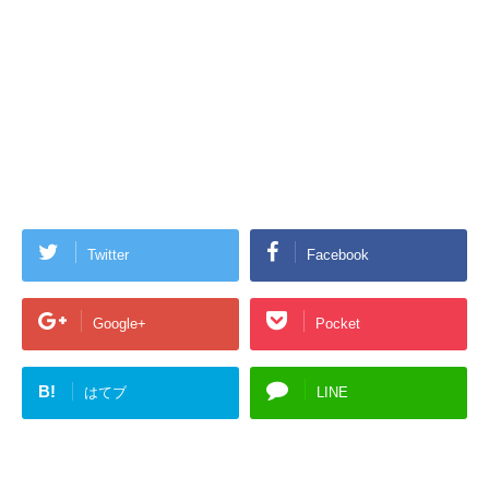
Twitter
Facebook
Google+
Pocket
B!
はてブ
LINE