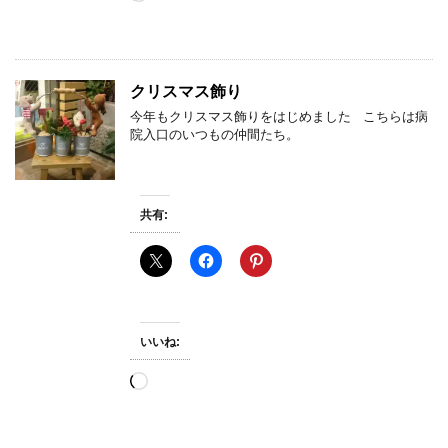
み
込
み
中…
クリスマス飾り
今年もクリスマス飾りをはじめました こちらは病
院入口のいつもの仲間たち。
共有:
いいね:
読
み
込
み