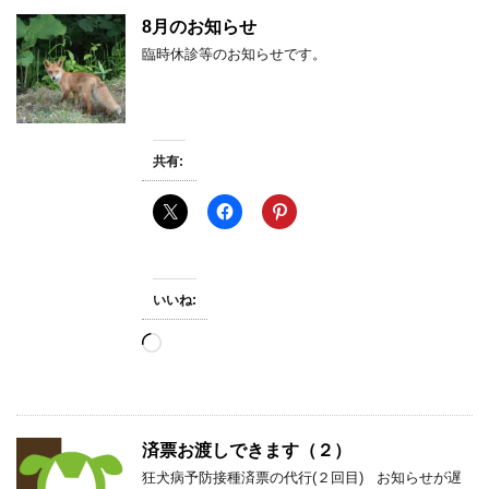
中…
8月のお知らせ
臨時休診等のお知らせです。
共有:
いいね:
読
み
込
み
中…
済票お渡しできます（２）
狂犬病予防接種済票の代行(２回目) お知らせが遅