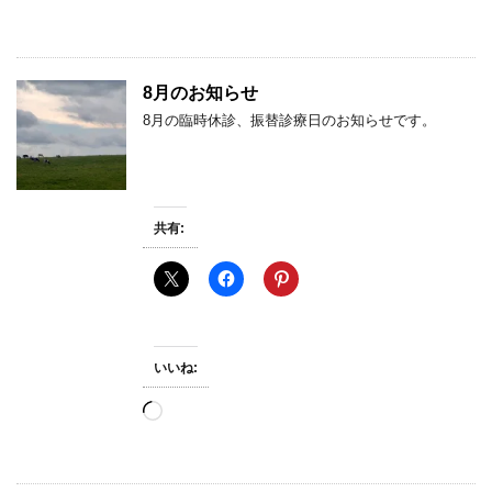
み
込
み
中…
8月のお知らせ
8月の臨時休診、振替診療日のお知らせです。
共有:
いいね:
読
み
込
み