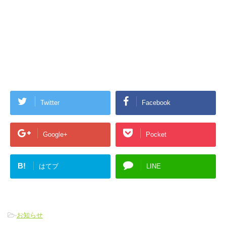
Twitter
Facebook
Google+
Pocket
B!
はてブ
LINE
-
お知らせ