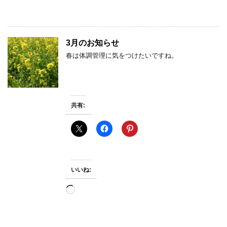
み
込
み
中…
3月のお知らせ
春は体調管理に気をつけたいですね。
共有:
いいね:
読
み
込
み