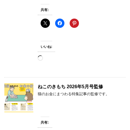
共有:
いいね:
読
み
込
み
中…
ねこのきもち 2026年5月号監修
猫のお金にまつわる特集記事の監修です。
共有: